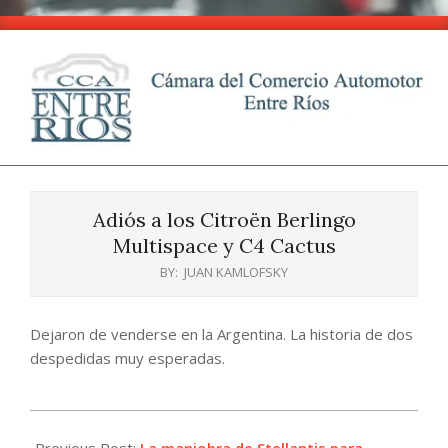
Skip
to
content
CCA
Primary
-
Navigation
Entre
Adiós a los Citroën Berlingo
Menu
Ríos
Multispace y C4 Cactus
BY:
JUAN KAMLOFSKY
Dejaron de venderse en la Argentina. La historia de dos
despedidas muy esperadas.
2025-
08-
Previous Post:
La maniobra de Stellantis para