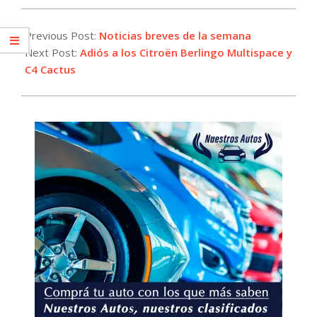
2025-
08-
Previous Post:
Noticias breves de la semana
01
Next Post:
Adiós a los Citroën Berlingo Multispace y
C4 Cactus