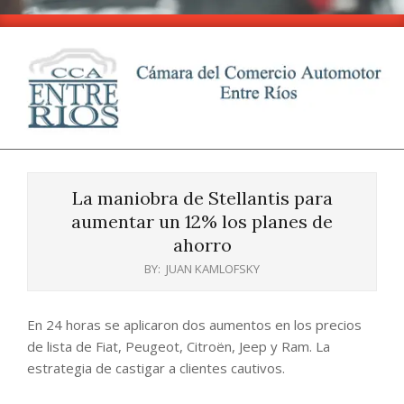
Skip
to
content
CCA
Primary
-
Navigation
Entre
La maniobra de Stellantis para
Menu
Ríos
aumentar un 12% los planes de
ahorro
BY:
JUAN KAMLOFSKY
En 24 horas se aplicaron dos aumentos en los precios
de lista de Fiat, Peugeot, Citroën, Jeep y Ram. La
estrategia de castigar a clientes cautivos.