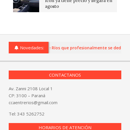
Icon ya tiene precio y llegará en
agosto
Novedades:
s o comercios de Entre Ríos que profesionalmente se dediquen a
CONTACTANOS
Av. Zanni 2108 Local 1
CP: 3100 – Paraná
ccaentrerios@gmail.com
Tel:
343 5262752
HORARIOS DE ATENCIÓN