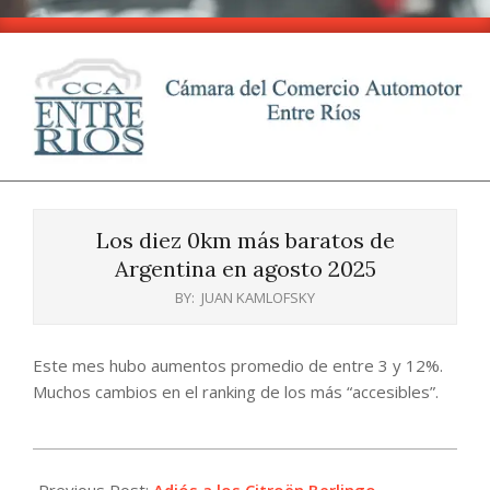
Skip
to
content
CCA
Primary
-
Navigation
Entre
Los diez 0km más baratos de
Menu
Ríos
Argentina en agosto 2025
BY:
JUAN KAMLOFSKY
Este mes hubo aumentos promedio de entre 3 y 12%.
Muchos cambios en el ranking de los más “accesibles”.
2025-
08-
Previous Post:
Adiós a los Citroën Berlingo