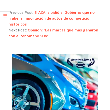
2025-
08-
Previous Post:
El ACA le pidió al Gobierno que no
05
trabe la importación de autos de competición
históricos
Next Post:
Opinión: “Las marcas que más ganaron
con el fenómeno SUV”