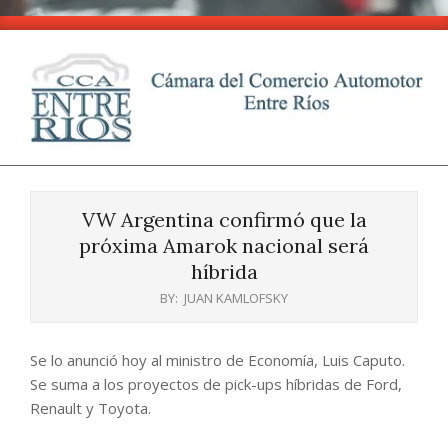
Skip
to
content
CCA
Primary
-
Navigation
Entre
VW Argentina confirmó que la
Menu
Ríos
próxima Amarok nacional será
híbrida
BY:
JUAN KAMLOFSKY
Se lo anunció hoy al ministro de Economía, Luis Caputo.
Se suma a los proyectos de pick-ups híbridas de Ford,
Renault y Toyota.