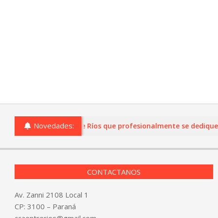
Novedades:
o comercios de Entre Ríos que profesionalmente se dediquen a l
CONTACTANOS
Av. Zanni 2108 Local 1
CP: 3100 – Paraná
ccaentrerios@gmail.com