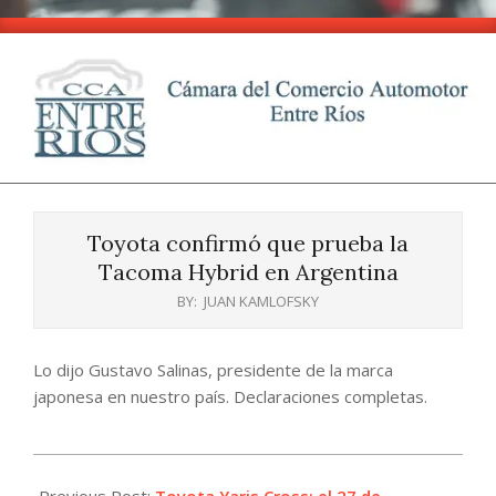
Skip
to
content
CCA
Primary
-
Navigation
Entre
Toyota confirmó que prueba la
Menu
Ríos
Tacoma Hybrid en Argentina
BY:
JUAN KAMLOFSKY
Lo dijo Gustavo Salinas, presidente de la marca
japonesa en nuestro país. Declaraciones completas.
2025-
07-
Previous Post:
Toyota Yaris Cross: el 27 de