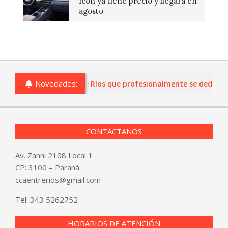
Icon ya tiene precio y llegará en
agosto
Novedades:
s o comercios de Entre Ríos que profesionalmente se dediquen a 
CONTACTANOS
Av. Zanni 2108 Local 1
CP: 3100 – Paraná
ccaentrerios@gmail.com
Tel:
343 5262752
HORARIOS DE ATENCIÓN