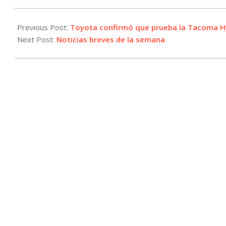
2025-
07-
Previous Post:
Toyota confirmó que prueba la Tacoma Hy
18
Next Post:
Noticias breves de la semana