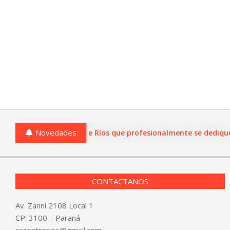
Novedades:
s o comercios de Entre Ríos que profesionalmente se dediquen a 
CONTACTANOS
Av. Zanni 2108 Local 1
CP: 3100 – Paraná
ccaentrerios@gmail.com