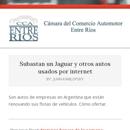
Skip
to
content
CCA
Primary
-
Navigation
Entre
Subastan un Jaguar y otros autos
Menu
Ríos
usados por internet
BY:
JUAN KAMLOFSKY
Son autos de empresas en Argentina que están
renovando sus flotas de vehículos. Cómo ofertar.
2025-
01-
Previous Post:
Noticias breves de la semana