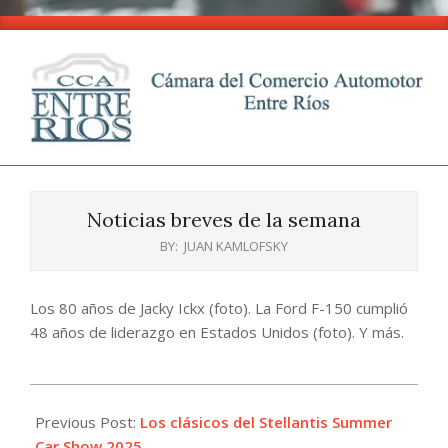
Skip
to
content
CCA
Primary
-
Navigation
Entre
Noticias breves de la semana
Menu
Ríos
BY:
JUAN KAMLOFSKY
Los 80 años de Jacky Ickx (foto). La Ford F-150 cumplió
48 años de liderazgo en Estados Unidos (foto). Y más.
2025-
01-
Previous Post:
Los clásicos del Stellantis Summer
10
Car Show 2025