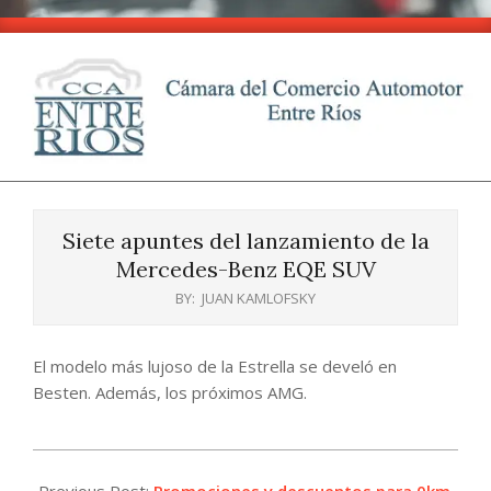
Skip
to
content
CCA
Primary
-
Navigation
Entre
Siete apuntes del lanzamiento de la
Menu
Ríos
Mercedes-Benz EQE SUV
BY:
JUAN KAMLOFSKY
El modelo más lujoso de la Estrella se develó en
Besten. Además, los próximos AMG.
2025-
02-
Previous Post:
Promociones y descuentos para 0km