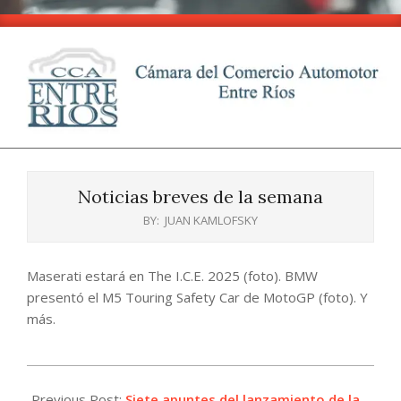
Skip
to
content
CCA
Primary
-
Navigation
Entre
Noticias breves de la semana
Menu
Ríos
BY:
JUAN KAMLOFSKY
Maserati estará en The I.C.E. 2025 (foto). BMW
presentó el M5 Touring Safety Car de MotoGP (foto). Y
más.
2025-
02-
Previous Post:
Siete apuntes del lanzamiento de la