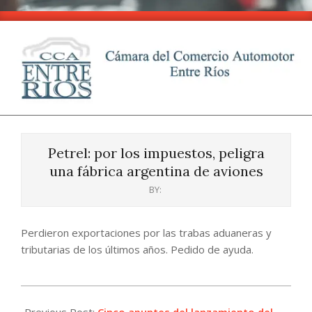
Skip
to
content
CCA
Primary
-
Navigation
Entre
Petrel: por los impuestos, peligra
Menu
Ríos
una fábrica argentina de aviones
BY:
Perdieron exportaciones por las trabas aduaneras y
tributarias de los últimos años. Pedido de ayuda.
2024-
10-
Previous Post:
Cinco apuntes del lanzamiento del