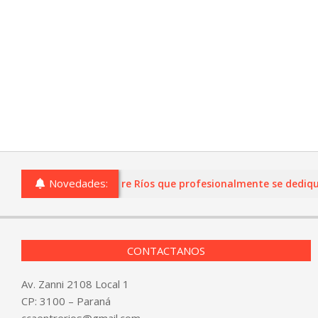
Novedades:
s o comercios de Entre Ríos que profesionalmente se dediquen a 
CONTACTANOS
Av. Zanni 2108 Local 1
CP: 3100 – Paraná
ccaentrerios@gmail.com