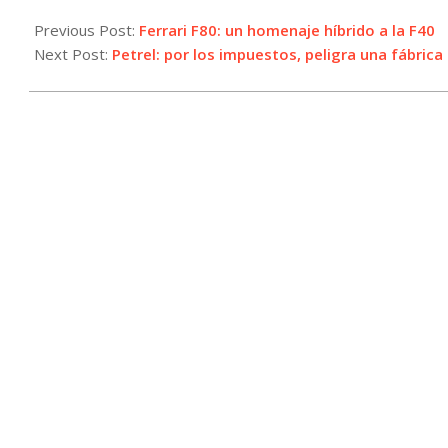
2024-
10-
Previous Post:
Ferrari F80: un homenaje híbrido a la F40
17
Next Post:
Petrel: por los impuestos, peligra una fábric