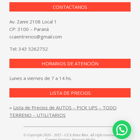
CONTACTANOS
Av. Zanni 2108 Local 1
CP: 3100 – Paraná
ccaentrerios@gmail.com
Tel:
343 5262752
HORARIOS DE ATENCIÓN
Lunes a viernes de 7 a 14 hs.
LISTA DE PRECIOS
»
Lista de Precios de AUTOS – PICK UPS – TODO
TERRENO – UTILITARIOS
© Copyright 2020 - 2025 - CCA Entre Rios. All right reserved.
Content Strategy:
Innovart Media