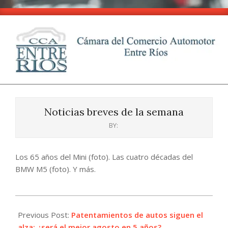
Skip
to
content
CCA
Primary
-
Navigation
Entre
Noticias breves de la semana
Menu
Ríos
BY:
Los 65 años del Mini (foto). Las cuatro décadas del
BMW M5 (foto). Y más.
2024-
08-
Previous Post:
Patentamientos de autos siguen el
30
alza: ¿será el mejor agosto en 5 años?