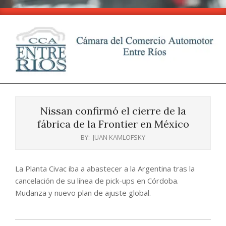
Skip
to
content
CCA
Primary
-
Navigation
Entre
Nissan confirmó el cierre de la
Menu
Ríos
fábrica de la Frontier en México
BY:
JUAN KAMLOFSKY
La Planta Civac iba a abastecer a la Argentina tras la
cancelación de su línea de pick-ups en Córdoba.
Mudanza y nuevo plan de ajuste global.
2025-