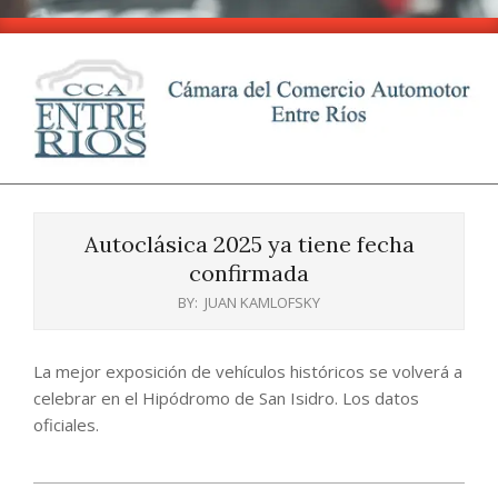
Skip
to
content
CCA
Primary
-
Navigation
Entre
Autoclásica 2025 ya tiene fecha
Menu
Ríos
confirmada
BY:
JUAN KAMLOFSKY
La mejor exposición de vehículos históricos se volverá a
celebrar en el Hipódromo de San Isidro. Los datos
oficiales.
2025-