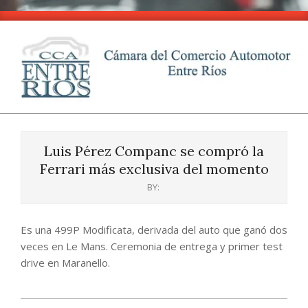
Skip
to
content
CCA
Primary
-
Navigation
Entre
Luis Pérez Companc se compró la
Menu
Ríos
Ferrari más exclusiva del momento
BY:
Es una 499P Modificata, derivada del auto que ganó dos
veces en Le Mans. Ceremonia de entrega y primer test
drive en Maranello.
2024-