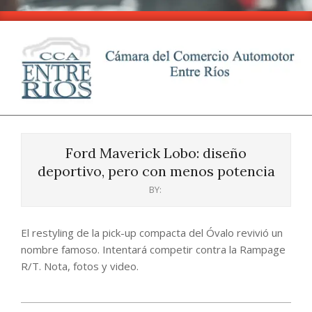
Skip
to
content
CCA
Primary
-
Navigation
Entre
Ford Maverick Lobo: diseño
Menu
Ríos
deportivo, pero con menos potencia
BY:
El restyling de la pick-up compacta del Óvalo revivió un
nombre famoso. Intentará competir contra la Rampage
R/T. Nota, fotos y video.
2024-