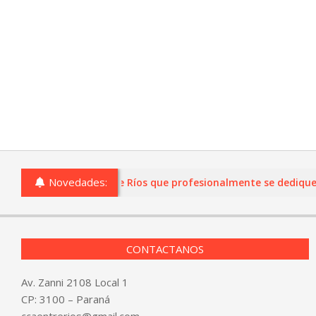
Novedades:
 o comercios de Entre Ríos que profesionalmente se dediquen a l
CONTACTANOS
Av. Zanni 2108 Local 1
CP: 3100 – Paraná
ccaentrerios@gmail.com