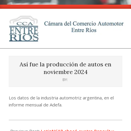
Skip
to
content
CCA
Primary
-
Navigation
Entre
Así fue la producción de autos en
Menu
Ríos
noviembre 2024
BY:
Los datos de la industria automotriz argentina, en el
informe mensual de Adefa.
2024-
12-
Previous Post:
LatinNCAP chocó cuatro Renault y