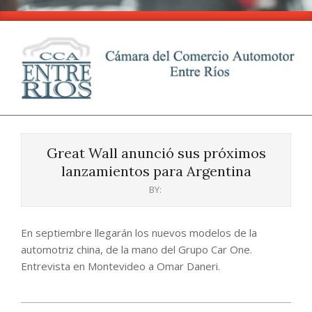
Skip
to
content
CCA
Primary
-
Navigation
Entre
Great Wall anunció sus próximos
Menu
Ríos
lanzamientos para Argentina
BY:
En septiembre llegarán los nuevos modelos de la
automotriz china, de la mano del Grupo Car One.
Entrevista en Montevideo a Omar Daneri.
2024-