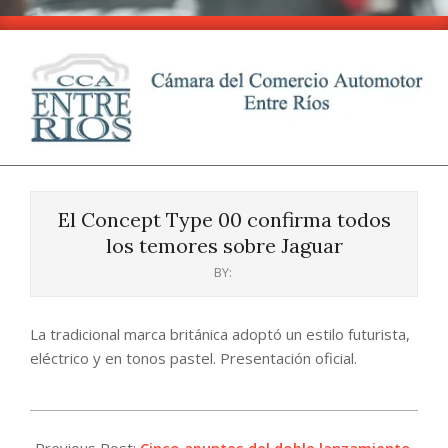
Skip
to
content
CCA
Primary
-
Navigation
Entre
El Concept Type 00 confirma todos
Menu
Ríos
los temores sobre Jaguar
BY:
La tradicional marca británica adoptó un estilo futurista,
eléctrico y en tonos pastel. Presentación oficial.
2024-
12-
Previous Post:
Cinco apuntes del doble lanzamiento