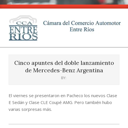
Skip
to
content
CCA
Primary
-
Navigation
Entre
Cinco apuntes del doble lanzamiento
Menu
Ríos
de Mercedes-Benz Argentina
BY:
El viernes se presentaron en Pacheco los nuevos Clase
E Sedán y Clase CLE Coupé AMG. Pero también hubo
varias sorpresas más.
2024-