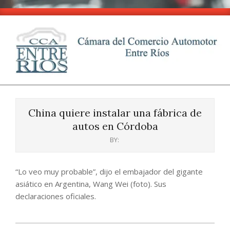
Skip
to
content
CCA
Primary
-
Navigation
Entre
China quiere instalar una fábrica de
Menu
Ríos
autos en Córdoba
BY:
“Lo veo muy probable”, dijo el embajador del gigante
asiático en Argentina, Wang Wei (foto). Sus
declaraciones oficiales.
2024-