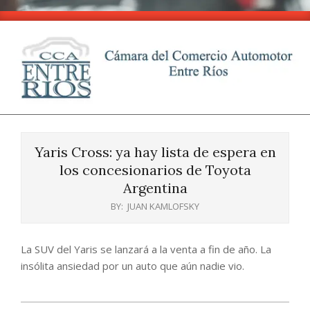
Skip
to
content
CCA
Primary
-
Navigation
Entre
Yaris Cross: ya hay lista de espera en
Menu
Ríos
los concesionarios de Toyota
Argentina
BY:
JUAN KAMLOFSKY
La SUV del Yaris se lanzará a la venta a fin de año. La
insólita ansiedad por un auto que aún nadie vio.
2025-