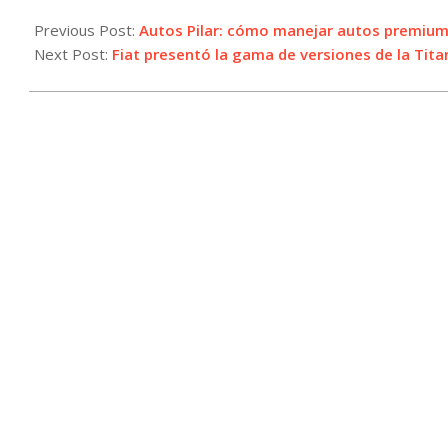
2025-
05-
Previous Post:
Autos Pilar: cómo manejar autos premium
19
Next Post:
Fiat presentó la gama de versiones de la Tit