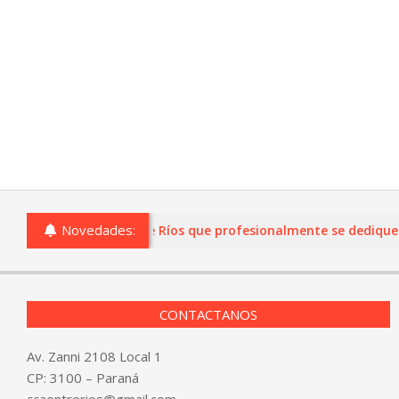
Novedades:
o comercios de Entre Ríos que profesionalmente se dediquen a l
CONTACTANOS
Av. Zanni 2108 Local 1
CP: 3100 – Paraná
ccaentrerios@gmail.com