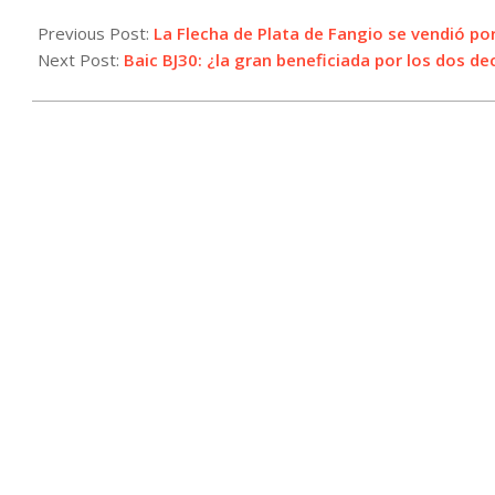
2025-
02-
Previous Post:
La Flecha de Plata de Fangio se vendió po
03
Next Post:
Baic BJ30: ¿la gran beneficiada por los dos d