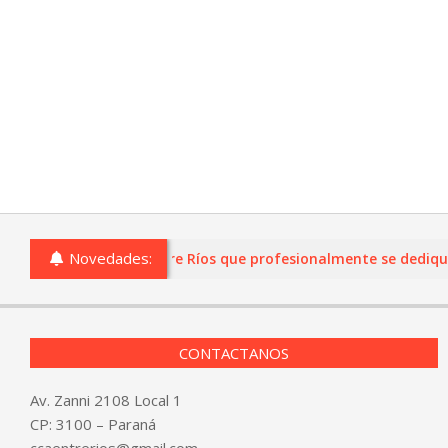
Novedades:
s o comercios de Entre Ríos que profesionalmente se dediquen a 
CONTACTANOS
Av. Zanni 2108 Local 1
CP: 3100 – Paraná
ccaentrerios@gmail.com