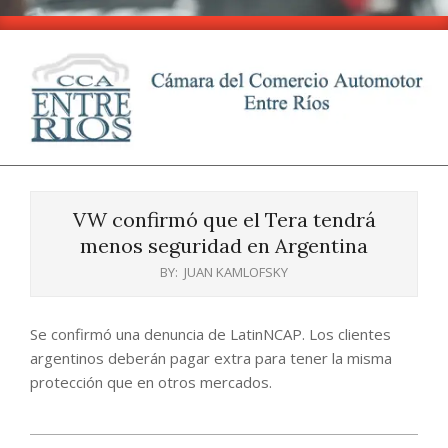
Skip
to
content
CCA
Primary
-
Navigation
Entre
VW confirmó que el Tera tendrá
Menu
Ríos
menos seguridad en Argentina
BY:
JUAN KAMLOFSKY
Se confirmó una denuncia de LatinNCAP. Los clientes
argentinos deberán pagar extra para tener la misma
protección que en otros mercados.
2025-