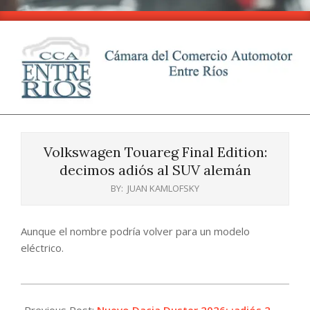
Skip
to
content
CCA
Primary
-
Navigation
Entre
Volkswagen Touareg Final Edition:
Menu
Ríos
decimos adiós al SUV alemán
BY:
JUAN KAMLOFSKY
Aunque el nombre podría volver para un modelo
eléctrico.
2025-
10-
Previous Post:
Nuevo Dacia Duster 2026: ¡adiós 2