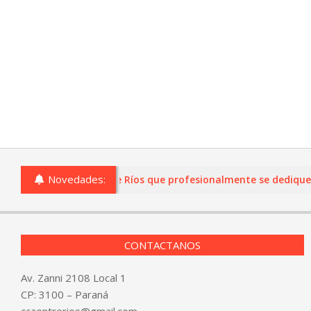
Novedades:
 o comercios de Entre Ríos que profesionalmente se dediquen a 
CONTACTANOS
Av. Zanni 2108 Local 1
CP: 3100 – Paraná
ccaentrerios@gmail.com