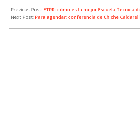
2024-
07-
Previous Post:
ETRR: cómo es la mejor Escuela Técnica d
09
Next Post:
Para agendar: conferencia de Chiche Caldarel