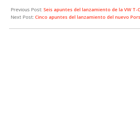
2024-
07-
Previous Post:
Seis apuntes del lanzamiento de la VW T-
04
Next Post:
Cinco apuntes del lanzamiento del nuevo Po