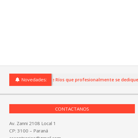
Novedades:
o comercios de Entre Ríos que profesionalmente se dediquen a l
CONTACTANOS
Av. Zanni 2108 Local 1
CP: 3100 – Paraná
ccaentrerios@gmail.com