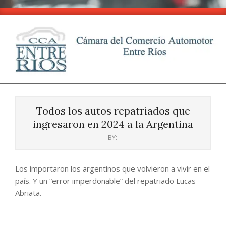
Skip
to
content
CCA
Primary
-
Navigation
Entre
Todos los autos repatriados que
Menu
Ríos
ingresaron en 2024 a la Argentina
BY:
Los importaron los argentinos que volvieron a vivir en el
país. Y un “error imperdonable” del repatriado Lucas
Abriata.
2024-