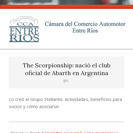
Skip
to
content
CCA
Primary
-
Navigation
Entre
The Scorpionship: nació el club
Menu
Ríos
oficial de Abarth en Argentina
BY:
Lo creó el Grupo Stellantis. Actividades, beneficios para
socios y cómo asociarse.
2024-
09-
Previous Post:
San Isidro se sumó a los municipios