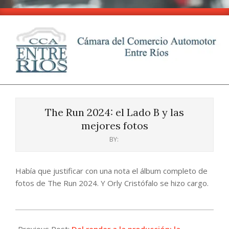
Skip
to
content
CCA
Primary
-
Navigation
Entre
The Run 2024: el Lado B y las
Menu
Ríos
mejores fotos
BY:
Había que justificar con una nota el álbum completo de
fotos de The Run 2024. Y Orly Cristófalo se hizo cargo.
2024-
10-
Previous Post:
Del render a la producción: la