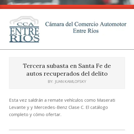
Skip
to
content
CCA
Primary
-
Navigation
Entre
Tercera subasta en Santa Fe de
Menu
Ríos
autos recuperados del delito
BY:
JUAN KAMLOFSKY
Esta vez saldrán a remate vehículos como Maserati
Levante y y Mercedes-Benz Clase C. El catálogo
completo y cómo ofertar.
2025-