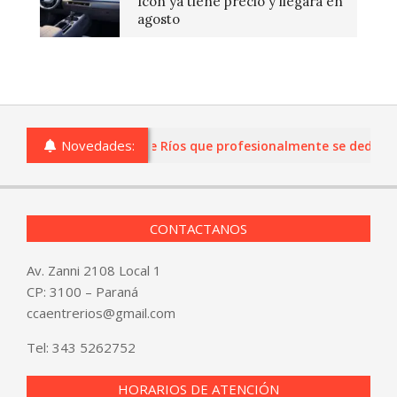
Icon ya tiene precio y llegará en
agosto
Novedades:
s o comercios de Entre Ríos que profesionalmente se dediquen a
CONTACTANOS
Av. Zanni 2108 Local 1
CP: 3100 – Paraná
ccaentrerios@gmail.com
Tel:
343 5262752
HORARIOS DE ATENCIÓN