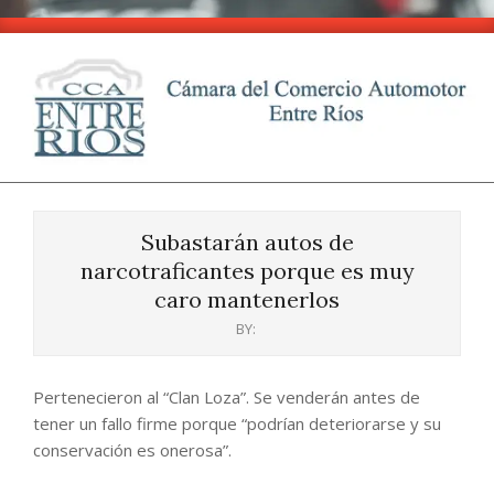
Skip
to
content
CCA
Primary
-
Navigation
Entre
Subastarán autos de
Menu
Ríos
narcotraficantes porque es muy
caro mantenerlos
BY:
Pertenecieron al “Clan Loza”. Se venderán antes de
tener un fallo firme porque “podrían deteriorarse y su
conservación es onerosa”.