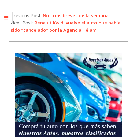
2024-
08-
Previous Post:
Noticias breves de la semana
19
Next Post:
Renault Kwid: vuelve el auto que había
sido “cancelado” por la Agencia Télam