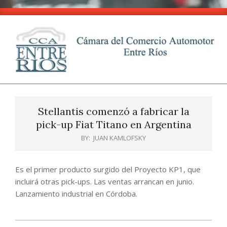
Skip
to
content
CCA
Primary
-
Navigation
Entre
Stellantis comenzó a fabricar la
Menu
Ríos
pick-up Fiat Titano en Argentina
BY:
JUAN KAMLOFSKY
Es el primer producto surgido del Proyecto KP1, que
incluirá otras pick-ups. Las ventas arrancan en junio.
Lanzamiento industrial en Córdoba.
2025-