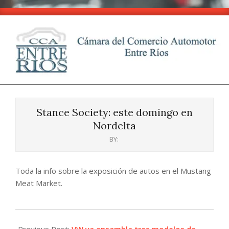
Skip
to
content
CCA
Primary
-
Navigation
Entre
Stance Society: este domingo en
Menu
Ríos
Nordelta
BY:
Toda la info sobre la exposición de autos en el Mustang
Meat Market.
2024-
05-
Previous Post:
VW ya ensambla tres modelos de