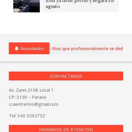
Icon ya tiene precio y llegará en
agosto
Novedades:
s o comercios de Entre Ríos que profesionalmente se dediquen a 
CONTACTANOS
Av. Zanni 2108 Local 1
CP: 3100 – Paraná
ccaentrerios@gmail.com
Tel:
343 5262752
HORARIOS DE ATENCIÓN