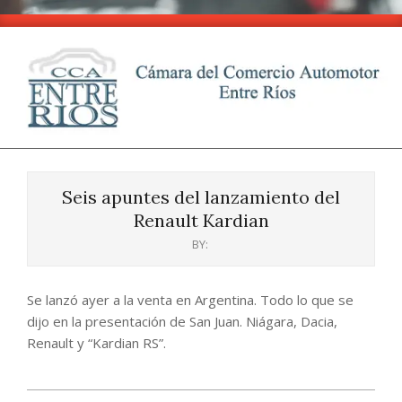
Skip
to
content
CCA
Primary
-
Navigation
Entre
Seis apuntes del lanzamiento del
Menu
Ríos
Renault Kardian
BY:
Se lanzó ayer a la venta en Argentina. Todo lo que se
dijo en la presentación de San Juan. Niágara, Dacia,
Renault y “Kardian RS”.
2024-