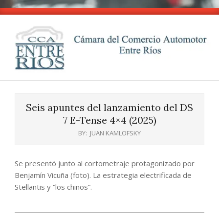
Skip
to
content
CCA
Primary
-
Navigation
Entre
Seis apuntes del lanzamiento del DS
Menu
Ríos
7 E-Tense 4×4 (2025)
BY:
JUAN KAMLOFSKY
Se presentó junto al cortometraje protagonizado por
Benjamín Vicuña (foto). La estrategia electrificada de
Stellantis y “los chinos”.
2025-