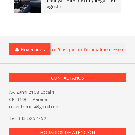
Icon ya tiene precio y llegará en
agosto
Novedades:
ias o comercios de Entre Ríos que profesionalmente se dediquen 
CONTACTANOS
Av. Zanni 2108 Local 1
CP: 3100 – Paraná
ccaentrerios@gmail.com
Tel:
343 5262752
HORARIOS DE ATENCIÓN