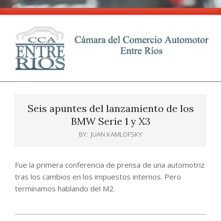
Skip
to
content
CCA
Primary
-
Navigation
Entre
Seis apuntes del lanzamiento de los
Menu
Ríos
BMW Serie 1 y X3
BY:
JUAN KAMLOFSKY
Fue la primera conferencia de prensa de una automotriz
tras los cambios en los impuestos internos. Pero
terminamos hablando del M2.
2025-