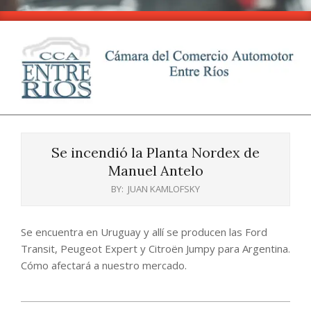
Skip
to
content
CCA
Primary
-
Navigation
Entre
Se incendió la Planta Nordex de
Menu
Ríos
Manuel Antelo
BY:
JUAN KAMLOFSKY
Se encuentra en Uruguay y allí se producen las Ford
Transit, Peugeot Expert y Citroën Jumpy para Argentina.
Cómo afectará a nuestro mercado.
2025-