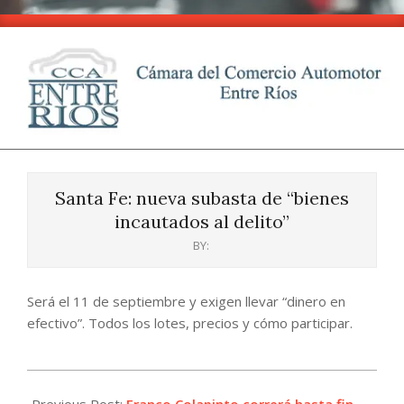
Skip
to
content
CCA
Primary
-
Navigation
Entre
Santa Fe: nueva subasta de “bienes
Menu
Ríos
incautados al delito”
BY:
Será el 11 de septiembre y exigen llevar “dinero en
efectivo”. Todos los lotes, precios y cómo participar.
2024-
08-
Previous Post:
Franco Colapinto correrá hasta fin