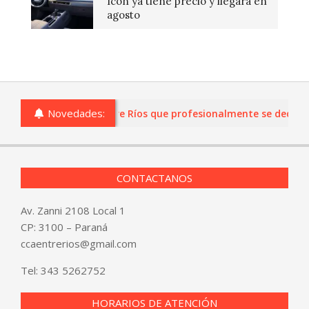
Icon ya tiene precio y llegará en
agosto
Novedades:
as o comercios de Entre Ríos que profesionalmente se dediquen 
CONTACTANOS
Av. Zanni 2108 Local 1
CP: 3100 – Paraná
ccaentrerios@gmail.com
Tel:
343 5262752
HORARIOS DE ATENCIÓN