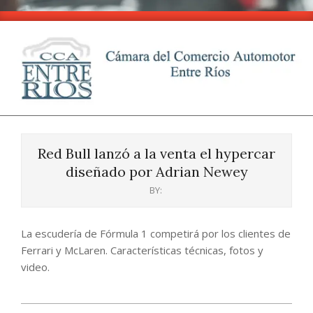
Skip
to
content
CCA
Primary
-
Navigation
Entre
Red Bull lanzó a la venta el hypercar
Menu
Ríos
diseñado por Adrian Newey
BY:
La escudería de Fórmula 1 competirá por los clientes de
Ferrari y McLaren. Características técnicas, fotos y
video.
2024-