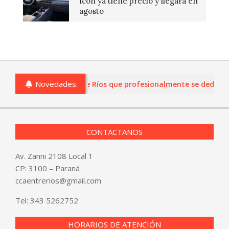
Icon ya tiene precio y llegará en
agosto
Novedades:
s o comercios de Entre Ríos que profesionalmente se dediquen a
CONTACTANOS
Av. Zanni 2108 Local 1
CP: 3100 – Paraná
ccaentrerios@gmail.com
Tel:
343 5262752
HORARIOS DE ATENCIÓN