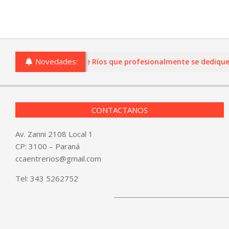
Novedades:
comercios de Entre Ríos que profesionalmente se dediquen a la 
CONTACTANOS
Av. Zanni 2108 Local 1
CP: 3100 – Paraná
ccaentrerios@gmail.com
Tel:
343 5262752