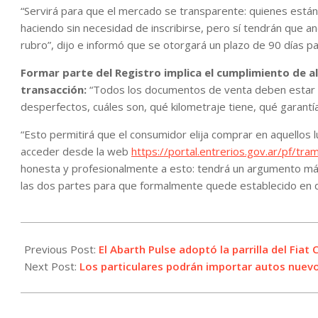
“Servirá para que el mercado se transparente: quienes están
haciendo sin necesidad de inscribirse, pero sí tendrán que 
rubro”, dijo e informó que se otorgará un plazo de 90 días pa
Formar parte del Registro implica el cumplimiento de al
transacción:
“Todos los documentos de venta deben estar com
desperfectos, cuáles son, qué kilometraje tiene, qué garantía
“Esto permitirá que el consumidor elija comprar en aquellos 
acceder desde la web
https://portal.entrerios.gov.ar/pf/tra
honesta y profesionalmente a esto: tendrá un argumento má
las dos partes para que formalmente quede establecido en q
2025-
06-
Previous Post:
El Abarth Pulse adoptó la parrilla del Fiat
12
Next Post:
Los particulares podrán importar autos nuev