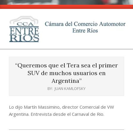
Skip
to
content
CCA
Primary
-
Navigation
Entre
“Queremos que el Tera sea el primer
Menu
Ríos
SUV de muchos usuarios en
Argentina”
BY:
JUAN KAMLOFSKY
Lo dijo Martín Massimino, director Comercial de VW
Argentina. Entrevista desde el Carnaval de Rio.
2025-