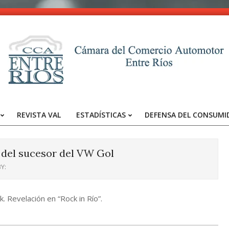
CCA
-
REVISTA VAL
ESTADÍSTICAS
DEFENSA DEL CONSUMI
Entre
Primary
Navigation
Ríos
Menu
l del sucesor del VW Gol
Y:
. Revelación en “Rock in Río”.