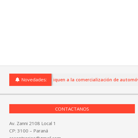
Novedades:
esionalmente se dediquen a la comercialización de automóviles 
CONTACTANOS
Av. Zanni 2108 Local 1
CP: 3100 – Paraná
ccaentrerios@gmail.com