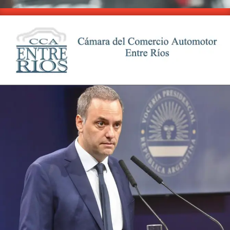
Skip
to
content
CCA
Primary
-
Navigation
Entre
Menu
Ríos