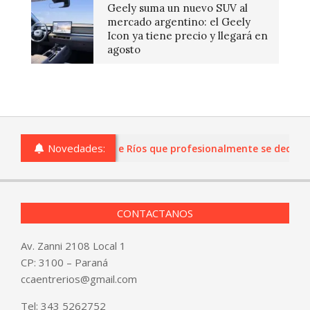
Geely suma un nuevo SUV al
mercado argentino: el Geely
Icon ya tiene precio y llegará en
agosto
Novedades:
as o comercios de Entre Ríos que profesionalmente se dediquen a
CONTACTANOS
Av. Zanni 2108 Local 1
CP: 3100 – Paraná
ccaentrerios@gmail.com
Tel:
343 5262752